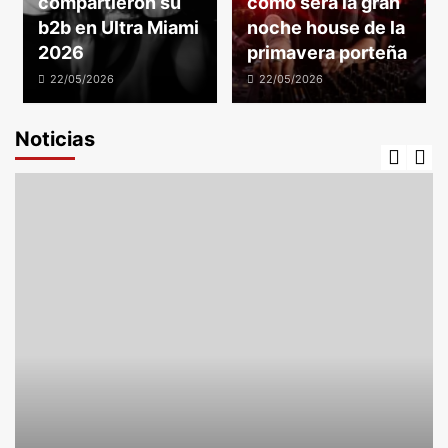
compartieron su
cómo será la gran
b2b en Ultra Miami
noche house de la
2026
primavera porteña
22/05/2026
22/05/2026
Noticias
Locales
Inauguración: El barrio René Favaloro ya
cuenta con su red de gas natural
3