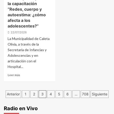
la capacitación
“Redes, cuerpo y
autoestima: ¿cómo
afecta a los
adolescentes?”
22/07/2026
La Municipalidad de Caleta
Olivia, a través de la
Secretaría de Infancias y
Adolescencias y en
articulación con el
Hospital...
Leer más
Paginación
Anterior
1
2
3
4
5
6
…
708
Siguiente
de
Radio en Vivo
entradas