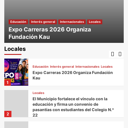
Locales
Avanza el proyecto del Eco Centro Marino
en Caleta Olivia
4
Educación
Interés general
Internacionales
Locales
Expo Carreras 2026 Organiza
Locales
Fundación Kau
El Municipio acompañó el acto por el Día
06/08/2026
Nacional del Bombero Voluntario
Locales
5
Educación
Interés general
Internacionales
Locales
Expo Carreras 2026 Organiza Fundación
Kau
1
Locales
El Municipio fortalece el vínculo con la
educación y firma un convenio de
pasantías con estudiantes del Colegio N.º
2
22