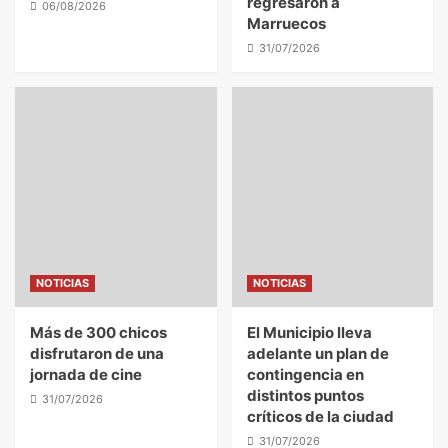
regresaron a
06/08/2026
educación y firma un convenio de
Marruecos
pasantías con estudiantes del Colegio N.º
31/07/2026
2
22
Locales
Inauguración: El barrio René Favaloro ya
cuenta con su red de gas natural
3
Locales
Avanza el proyecto del Eco Centro Marino
en Caleta Olivia
4
NOTICIAS
NOTICIAS
Locales
Más de 300 chicos
El Municipio lleva
El Municipio acompañó el acto por el Día
disfrutaron de una
adelante un plan de
Nacional del Bombero Voluntario
jornada de cine
contingencia en
5
distintos puntos
31/07/2026
críticos de la ciudad
31/07/2026