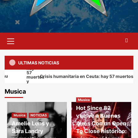
Menú
primario
ULTIMAS NOTICIAS
Crisis humanitaria en Ceuta: hay 57 muertos y 53.
Musica
Musica
Hot Since 82
vuelve a Buenos
Musica
NOTICIAS
Amelie Lens y
Aires Con un Open
Sara Landry
To Close histórico: