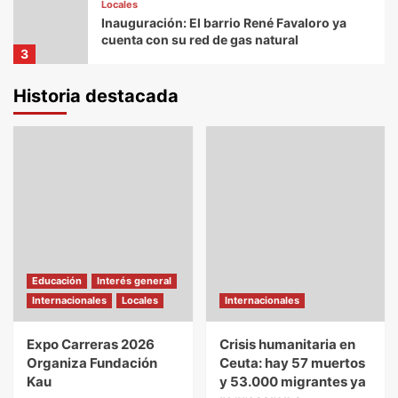
Locales
Inauguración: El barrio René Favaloro ya
cuenta con su red de gas natural
3
Historia destacada
Locales
Avanza el proyecto del Eco Centro Marino
en Caleta Olivia
4
Locales
El Municipio acompañó el acto por el Día
Nacional del Bombero Voluntario
5
Educación
Interés general
Educación
Interés general
Internacionales
Locales
Internacionales
Locales
Internacionales
Expo Carreras 2026 Organiza Fundación
Kau
Expo Carreras 2026
Crisis humanitaria en
1
Organiza Fundación
Ceuta: hay 57 muertos
Kau
Locales
y 53.000 migrantes ya
El Municipio fortalece el vínculo con la