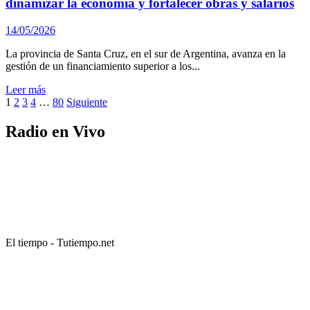
dinamizar la economía y fortalecer obras y salarios
14/05/2026
La provincia de Santa Cruz, en el sur de Argentina, avanza en la
gestión de un financiamiento superior a los...
Leer más
Paginación
1
2
3
4
…
80
Siguiente
de
Radio en Vivo
entradas
El tiempo - Tutiempo.net