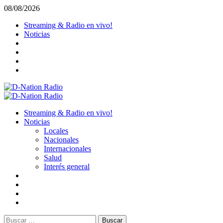
Saltar
08/08/2026
al
Streaming & Radio en vivo!
contenido
Noticias
Menú
primario
Streaming & Radio en vivo!
Noticias
Locales
Nacionales
Internacionales
Salud
Interés general
Buscar: