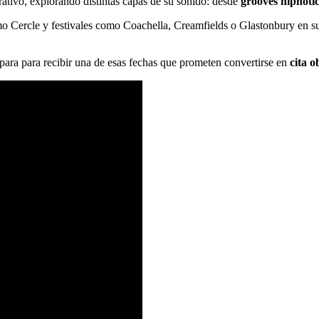
rrativo, explorando distintas capas de su sonido: desde
grooves hipnóti
omo Cercle y festivales como Coachella, Creamfields o Glastonbury en su
para para recibir una de esas fechas que prometen convertirse en
cita o