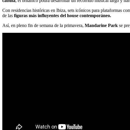
cabina
, el británico podrá desarrollar un recorrido musical largo y na
Con residencias históricas en Ibiza, sets icónicos para plataformas c
de las
figuras más influyentes del house contemporáneo.
Así, en pleno fin de semana de la primavera,
Mandarine Park
se pre