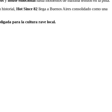
cos
y
house emocional
hasta momentos de máxima tensión en la pista.
 historial,
Hot Since 82
llega a Buenos Aires consolidado como una
bligada para la cultura rave local.