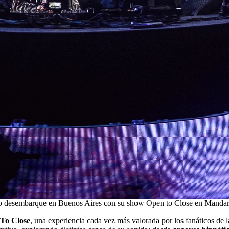
ndo desembarque en Buenos Aires con su show Open to Close en Mandar
To Close
, una experiencia cada vez más valorada por los fanáticos de l