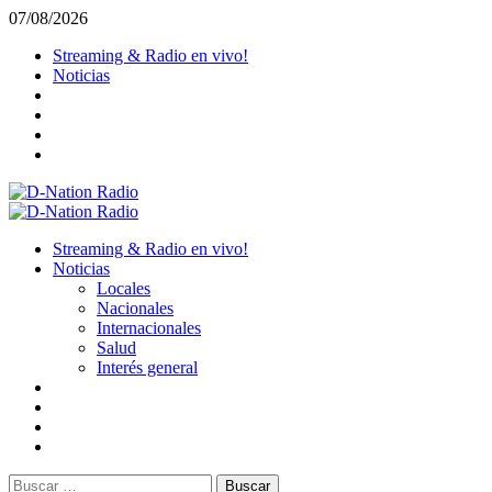
Saltar
07/08/2026
al
Streaming & Radio en vivo!
contenido
Noticias
Menú
primario
Streaming & Radio en vivo!
Noticias
Locales
Nacionales
Internacionales
Salud
Interés general
Buscar: