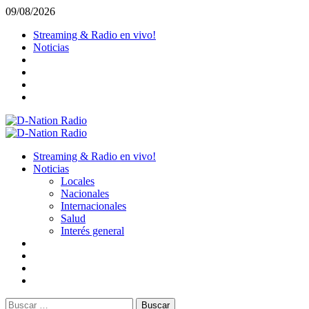
Saltar
09/08/2026
al
Streaming & Radio en vivo!
contenido
Noticias
Menú
primario
Streaming & Radio en vivo!
Noticias
Locales
Nacionales
Internacionales
Salud
Interés general
Buscar: