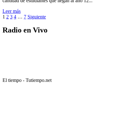
cantidad de estudiantes que llegan al año 12...
Leer más
Paginación
1
2
3
4
…
7
Siguiente
de
Radio en Vivo
entradas
El tiempo - Tutiempo.net