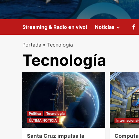
Streaming & Radio en vivo!
Noticias
Portada
»
Tecnología
Tecnología
Politica
Tecnología
ÚLTIMA NOTICIA
Internaciona
Santa Cruz impulsa la
Computac