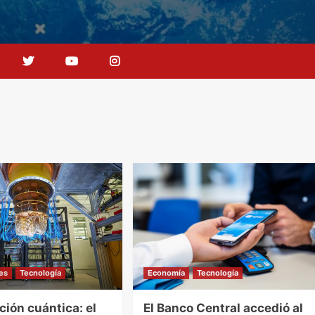
les
Tecnología
Economía
Tecnología
ión cuántica: el
El Banco Central accedió al