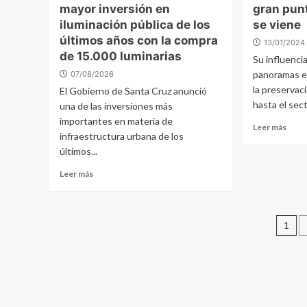
mayor inversión en
gran punt
iluminación pública de los
se viene
últimos años con la compra
13/01/2024
de 15.000 luminarias
Su influenci
panoramas en
07/08/2026
la preservac
El Gobierno de Santa Cruz anunció
hasta el sect
una de las inversiones más
importantes en materia de
Leer más
infraestructura urbana de los
últimos...
Leer más
Pa
1
de
en