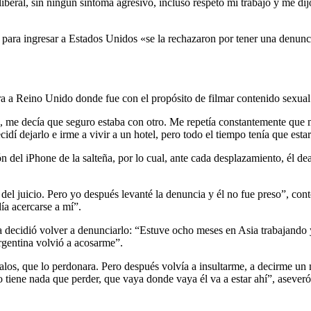
beral, sin ningún síntoma agresivo, incluso respetó mi trabajo y me dij
 para ingresar a Estados Unidos «se la rechazaron por tener una denunci
ra a Reino Unido donde fue con el propósito de filmar contenido sexual 
, me decía que seguro estaba con otro. Me repetía constantemente que m
í dejarlo e irme a vivir a un hotel, pero todo el tiempo tenía que est
n del iPhone de la salteña, por lo cual, ante cada desplazamiento, él de
 del juicio. Pero yo después levanté la denuncia y él no fue preso”, cont
ía acercarse a mí”.
decidió volver a denunciarlo: “Estuve ocho meses en Asia trabajando y
rgentina volvió a acosarme”.
los, que lo perdonara. Pero después volvía a insultarme, a decirme un 
 tiene nada que perder, que vaya donde vaya él va a estar ahí”, aseveró