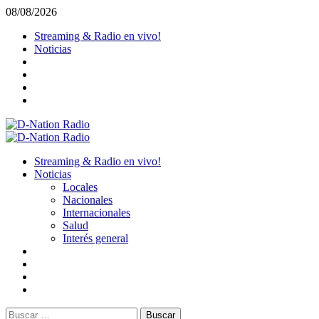
Saltar
08/08/2026
al
Streaming & Radio en vivo!
contenido
Noticias
Menú
primario
Streaming & Radio en vivo!
Noticias
Locales
Nacionales
Internacionales
Salud
Interés general
Buscar: