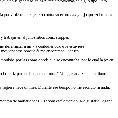
o que no le generaba celos ni tenía problemas de algún tipo. Pero
a por violencia de género contra su ex novia» y dijo que «él repetía
y trabajar en algunos sitios como stripper.
e iba a matar a mí y a cualquier otro que estuviese
ar moviéndome porque él me encontraba”, indicó.
ambulaba por las zonas donde ella se encontraba, por lo cual la joven
ó la actriz porno. Luego continuó: “Al regresar a Salta, continuó
 regresé hace un mes. Durante ese tiempo no me escribió ni nada,
montón de barbaridades. Él ahora está detenido. Me gustaría llegar a
.