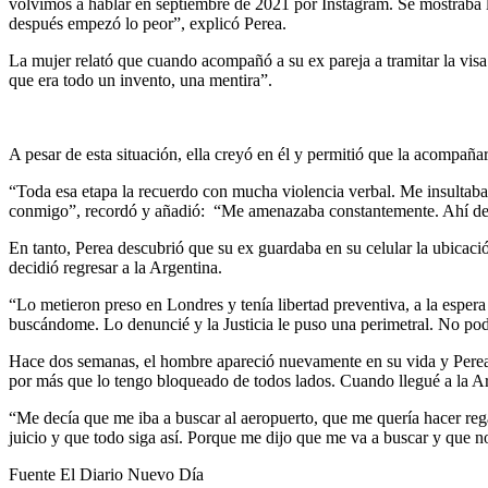
volvimos a hablar en septiembre de 2021 por Instagram. Se mostraba li
después empezó lo peor”, explicó Perea.
La mujer relató que cuando acompañó a su ex pareja a tramitar la visa
que era todo un invento, una mentira”.
A pesar de esta situación, ella creyó en él y permitió que la acompaña
“Toda esa etapa la recuerdo con mucha violencia verbal. Me insultaba
conmigo”, recordó y añadió: “Me amenazaba constantemente. Ahí decid
En tanto, Perea descubrió que su ex guardaba en su celular la ubicació
decidió regresar a la Argentina.
“Lo metieron preso en Londres y tenía libertad preventiva, a la espera
buscándome. Lo denuncié y la Justicia le puso una perimetral. No pod
Hace dos semanas, el hombre apareció nuevamente en su vida y Perea 
por más que lo tengo bloqueado de todos lados. Cuando llegué a la A
“Me decía que me iba a buscar al aeropuerto, que me quería hacer rega
juicio y que todo siga así. Porque me dijo que me va a buscar y que no
Fuente El Diario Nuevo Día