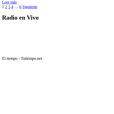
Leer más
Paginación
1
2
3
4
…
6
Siguiente
de
Radio en Vivo
entradas
El tiempo - Tutiempo.net