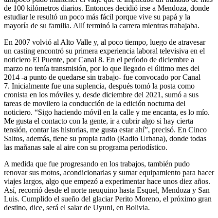
de 100 kilómetros diarios. Entonces decidió irse a Mendoza, donde
estudiar le resultó un poco más fácil porque vive su papá y la
mayoría de su familia. Allí terminó la carrera mientras trabajaba.
En 2007 volvió al Alto Valle y, al poco tiempo, luego de atravesar
un casting encontró su primera experiencia laboral televisiva en el
noticiero El Puente, por Canal 8. En el período de diciembre a
marzo no tenía transmisión, por lo que llegado el último mes del
2014 -a punto de quedarse sin trabajo- fue convocado por Canal
7. Inicialmente fue una suplencia, después tomó la posta como
cronista en los móviles y, desde diciembre del 2021, sumó a sus
tareas de movilero la conducción de la edición nocturna del
noticiero. “Sigo haciendo móvil en la calle y me encanta, es lo mío.
Me gusta el contacto con la gente, ir a cubrir algo si hay cierta
tensión, contar las historias, me gusta estar ahí”, precisó. En Cinco
Saltos, además, tiene su propia radio (Radio Urbana), donde todas
las mañanas sale al aire con su programa periodístico.
A medida que fue progresando en los trabajos, también pudo
renovar sus motos, acondicionarlas y sumar equipamiento para hacer
viajes largos, algo que empezó a experimentar hace unos diez años.
Así, recorrió desde el norte neuquino hasta Esquel, Mendoza y San
Luis. Cumplido el sueño del glaciar Perito Moreno, el próximo gran
destino, dice, será el salar de Uyuni, en Bolivia.