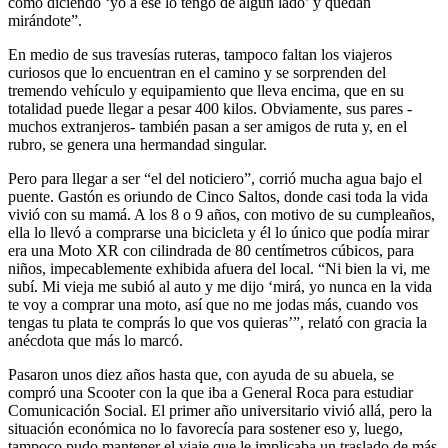
como diciendo ‘yo a ese lo tengo de algún lado’ y quedan
mirándote”.
En medio de sus travesías ruteras, tampoco faltan los viajeros
curiosos que lo encuentran en el camino y se sorprenden del
tremendo vehículo y equipamiento que lleva encima, que en su
totalidad puede llegar a pesar 400 kilos. Obviamente, sus pares -
muchos extranjeros- también pasan a ser amigos de ruta y, en el
rubro, se genera una hermandad singular.
Pero para llegar a ser “el del noticiero”, corrió mucha agua bajo el
puente. Gastón es oriundo de Cinco Saltos, donde casi toda la vida
vivió con su mamá. A los 8 o 9 años, con motivo de su cumpleaños,
ella lo llevó a comprarse una bicicleta y él lo único que podía mirar
era una Moto XR con cilindrada de 80 centímetros cúbicos, para
niños, impecablemente exhibida afuera del local. “Ni bien la vi, me
subí. Mi vieja me subió al auto y me dijo ‘mirá, yo nunca en la vida
te voy a comprar una moto, así que no me jodas más, cuando vos
tengas tu plata te comprás lo que vos quieras’”, relató con gracia la
anécdota que más lo marcó.
Pasaron unos diez años hasta que, con ayuda de su abuela, se
compró una Scooter con la que iba a General Roca para estudiar
Comunicación Social. El primer año universitario vivió allá, pero la
situación económica no lo favorecía para sostener eso y, luego,
tampoco pudo mantener el viaje que le implicaba un traslado de más