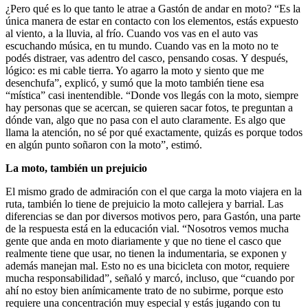
¿Pero qué es lo que tanto le atrae a Gastón de andar en moto? “Es la
única manera de estar en contacto con los elementos, estás expuesto
al viento, a la lluvia, al frío. Cuando vos vas en el auto vas
escuchando música, en tu mundo. Cuando vas en la moto no te
podés distraer, vas adentro del casco, pensando cosas. Y después,
lógico: es mi cable tierra. Yo agarro la moto y siento que me
desenchufa”, explicó, y sumó que la moto también tiene esa
“mística” casi inentendible. “Donde vos llegás con la moto, siempre
hay personas que se acercan, se quieren sacar fotos, te preguntan a
dónde van, algo que no pasa con el auto claramente. Es algo que
llama la atención, no sé por qué exactamente, quizás es porque todos
en algún punto soñaron con la moto”, estimó.
La moto, también un prejuicio
El mismo grado de admiración con el que carga la moto viajera en la
ruta, también lo tiene de prejuicio la moto callejera y barrial. Las
diferencias se dan por diversos motivos pero, para Gastón, una parte
de la respuesta está en la educación vial. “Nosotros vemos mucha
gente que anda en moto diariamente y que no tiene el casco que
realmente tiene que usar, no tienen la indumentaria, se exponen y
además manejan mal. Esto no es una bicicleta con motor, requiere
mucha responsabilidad”, señaló y marcó, incluso, que “cuando por
ahí no estoy bien anímicamente trato de no subirme, porque esto
requiere una concentración muy especial y estás jugando con tu