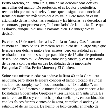
Perito Moreno, en Santa Cruz, una de las denominadas octavas
maravillas del mundo. De profesión, él es locutor y periodista,
reconocido por miles de televidentes que lo siguen cada noche al
frente del noticiero más visto del Alto Valle. Pero también es un
aficionado de las motos, las aventuras y las historias. Se descoloca al
encontrarse, por primera vez, “del otro lado” de la noticia. Dice que
es tímido, aunque lo disimula bastante bien. Lo innegable: su
decisión.
Es viernes 18 de noviembre a las 7 de la mañana y Gastón arranca
su moto en Cinco Saltos. Pareciera ser el inicio de un largo viaje que
le espera por delante junto a tres amigos, pero en realidad es el
resultado de cuatro meses de preparación y de 15 años de profundo
deseo. Son cinco mil kilómetros entre ida y vuelta; y casi diez días
de travesía con paradas en tres localidades de la imponente
Patagonia: Cholila, Perito Moreno y El Chaltén.
Sobre esas mismas ruedas ya anduvo la Ruta 40 en la Cordillera
neuquina, pero ahora le espera conocer el tramo ubicado al sur del
sur. Lo más complejo serán los denominados “73 malditos”: un
trecho de 73 kilómetros que nunca fue asfaltado y que conecta a las
localidades Gobernador Gregores y Tres Lagos, en Santa Cruz. Es
un terreno arcilloso y con mucha piedra suelta que, en combinación
con los típicos fuertes vientos de la zona, complica el andar y la
estabilidad de las motos. De hecho, le tocó circular en medio de