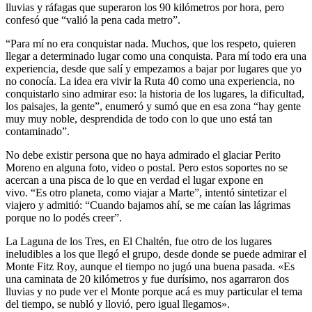
lluvias y ráfagas que superaron los 90 kilómetros por hora, pero
confesó que “valió la pena cada metro”.
“Para mí no era conquistar nada. Muchos, que los respeto, quieren
llegar a determinado lugar como una conquista. Para mí todo era una
experiencia, desde que salí y empezamos a bajar por lugares que yo
no conocía. La idea era vivir la Ruta 40 como una experiencia, no
conquistarlo sino admirar eso: la historia de los lugares, la dificultad,
los paisajes, la gente”, enumeró y sumó que en esa zona “hay gente
muy muy noble, desprendida de todo con lo que uno está tan
contaminado”.
No debe existir persona que no haya admirado el glaciar Perito
Moreno en alguna foto, video o postal. Pero estos soportes no se
acercan a una pisca de lo que en verdad el lugar expone en
vivo. “Es otro planeta, como viajar a Marte”, intentó sintetizar el
viajero y admitió: “Cuando bajamos ahí, se me caían las lágrimas
porque no lo podés creer”.
La Laguna de los Tres, en El Chaltén, fue otro de los lugares
ineludibles a los que llegó el grupo, desde donde se puede admirar el
Monte Fitz Roy, aunque el tiempo no jugó una buena pasada. «Es
una caminata de 20 kilómetros y fue durísimo, nos agarraron dos
lluvias y no pude ver el Monte porque acá es muy particular el tema
del tiempo, se nubló y llovió, pero igual llegamos».