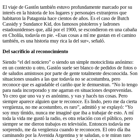
El viaje de Gastón también estuvo profundamente marcado por su
interés en la historia de los lugares y personajes extranjeros que
habitaron la Patagonia hace cientos de años. Es el caso de Butch
Cassidy y Sundance Kid, dos famosos pistoleros y ladrones
estadounidenses que, allá por el 1900, se escondieron en una cabaña
en Cholila, todavía en pie. «Esas cosas a mí me gustan en el camino
también, es una historia muy rica la del sur», señaló.
Del sacrificio al reconocimiento
Siendo “el del noticiero” o siendo un simple motociclista anónimo:
en un contexto u otro, Gastón suele ser blanco de pedidos de fotos o
de saludos amistosos por parte de gente totalmente desconocida. Son
situaciones usuales a las que todavía no se acostumbra, pero
reconoce que es agradable el cariño que le demuestran. “No lo tengo
para nada incorporado y me agarran en situaciones desprevenidas.
Yo creo que uno va y es anónimo, y vas y hacés tus cosas. Pero
siempre aparece alguien que te reconoce. Es lindo, pero me da cierta
vergüenza, no me acostumbro, es raro”, admitió y se explayó: “Yo
soy muy tímido, nunca me imaginé que iba a trabajar de esto. A mí
toda la vida me gustó la radio, es otra relación con el público, pero
siempre se me dieron trabajos en televisión. Entonces todavía me
sorprendo, me da vergüenza cuando te reconocen. El otro día iba
caminando por la Avenida Argentina y te saludan, o te miran raro