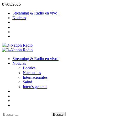
Saltar
07/08/2026
al
Streaming & Radio en vivo!
contenido
Noticias
Menú
primario
Streaming & Radio en vivo!
Noticias
Locales
Nacionales
Internacionales
Salud
Interés general
Buscar: