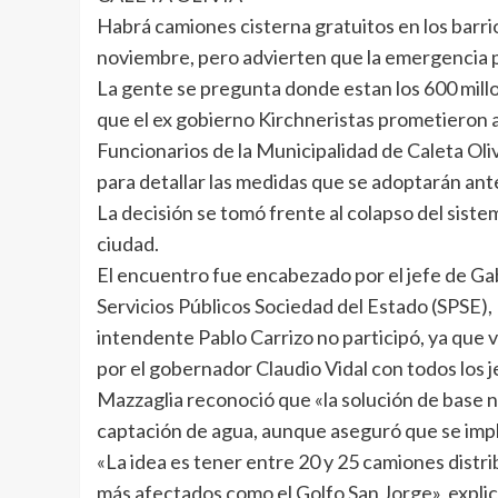
Habrá camiones cisterna gratuitos en los barri
noviembre, pero advierten que la emergencia 
La gente se pregunta donde estan los 600 mill
que el ex gobierno Kirchneristas prometieron a l
Funcionarios de la Municipalidad de Caleta Oli
para detallar las medidas que se adoptarán ant
La decisión se tomó frente al colapso del siste
ciudad.
El encuentro fue encabezado por el jefe de Gab
Servicios Públicos Sociedad del Estado (SPSE), 
intendente Pablo Carrizo no participó, ya que v
por el gobernador Claudio Vidal con todos los j
Mazzaglia reconoció que «la solución de base no
captación de agua, aunque aseguró que se imp
«La idea es tener entre 20 y 25 camiones distr
más afectados como el Golfo San Jorge», explic