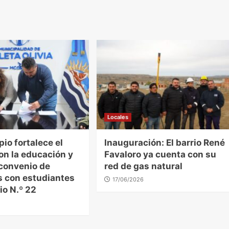
Locales
pio fortalece el
Inauguración: El barrio René
on la educación y
Favaloro ya cuenta con su
 convenio de
red de gas natural
s con estudiantes
17/06/2026
io N.º 22
6