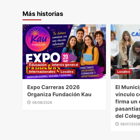
Más historias
Educación
Interés general
Internacionales
Locales
Locales
Expo Carreras 2026
El Munici
Organiza Fundación Kau
vínculo c
firma un
06/08/2026
pasantía
del Coleg
08/07/202