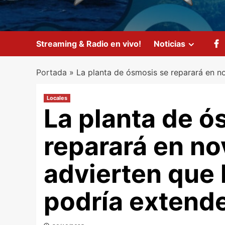
Streaming & Radio en vivo!
Noticias
Portada
»
La planta de ósmosis se reparará en 
Locales
La planta de ó
reparará en no
advierten que
podría extend