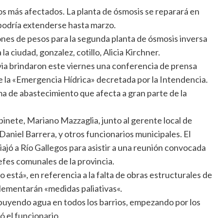
os más afectados. La planta de ósmosis se reparará en
podría extenderse hasta marzo.
ones de pesos para la segunda planta de ósmosis inversa
a ciudad, gonzalez, cotillo, Alicia Kirchner.
via brindaron este viernes una conferencia de prensa
e la «Emergencia Hídrica» decretada por la Intendencia.
ma de abastecimiento que afecta a gran parte de la
inete, Mariano Mazzaglia, junto al gerente local de
Daniel Barrera, y otros funcionarios municipales. El
iajó a Río Gallegos para asistir a una reunión convocada
efes comunales de la provincia.
 está», en referencia a la falta de obras estructurales de
lementarán «medidas paliativas«.
ibuyendo agua en todos los barrios, empezando por los
ó el funcionario.