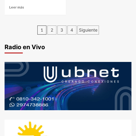
Leer más
Paginación
1
2
3
4
Siguiente
de
Radio en Vivo
entradas