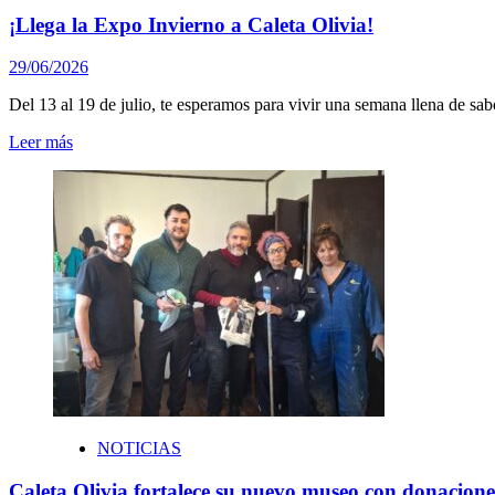
¡Llega la Expo Invierno a Caleta Olivia!
29/06/2026
Del 13 al 19 de julio, te esperamos para vivir una semana llena de sab
Leer más
NOTICIAS
Caleta Olivia fortalece su nuevo museo con donacione