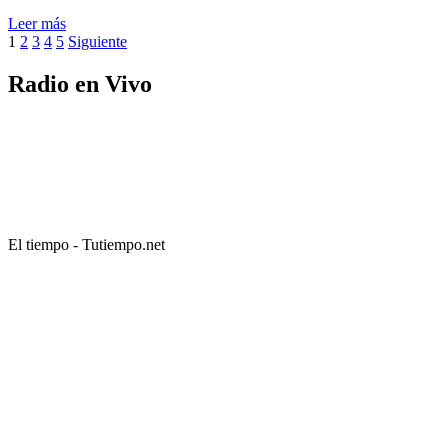
Leer más
Paginación
1
2
3
4
5
Siguiente
de
Radio en Vivo
entradas
El tiempo - Tutiempo.net