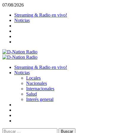
Saltar
07/08/2026
al
Streaming & Radio en vivo!
contenido
Noticias
Menú
primario
Streaming & Radio en vivo!
Noticias
Locales
Nacionales
Internacionales
Salud
Interés general
Buscar: