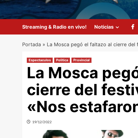
Streaming & Radio en vivo!
Noticias
Portada
»
La Mosca pegó el faltazo al cierre del 
Espectaculos
Politica
Provincial
La Mosca pegó 
cierre del fest
«Nos estafaro
19/12/2022