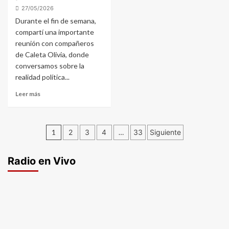
27/05/2026
Durante el fin de semana,
compartí una importante
reunión con compañeros
de Caleta Olivia, donde
conversamos sobre la
realidad política...
Leer más
Paginación
1
2
3
4
…
33
Siguiente
de
Radio en Vivo
entradas