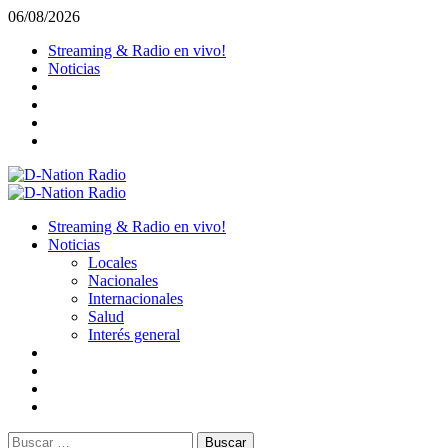
Saltar
06/08/2026
al
Streaming & Radio en vivo!
contenido
Noticias
Menú
primario
Streaming & Radio en vivo!
Noticias
Locales
Nacionales
Internacionales
Salud
Interés general
Buscar: