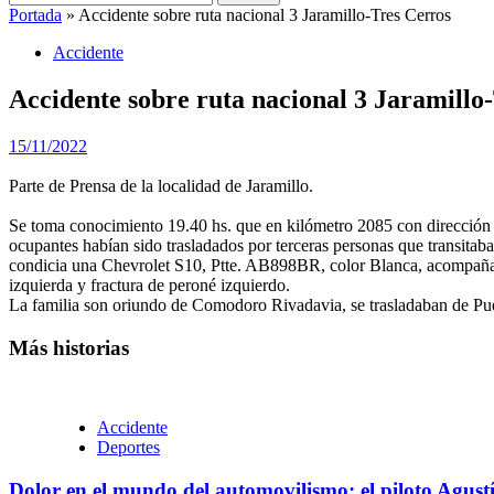
Portada
»
Accidente sobre ruta nacional 3 Jaramillo-Tres Cerros
Accidente
Accidente sobre ruta nacional 3 Jaramillo
15/11/2022
Parte de Prensa de la localidad de Jaramillo.
Se toma conocimiento 19.40 hs. que en kilómetro 2085 con dirección a
ocupantes habían sido trasladados por terceras personas que transitab
condicia una Chevrolet S10, Ptte. AB898BR, color Blanca, acompañado 
izquierda y fractura de peroné izquierdo.
La familia son oriundo de Comodoro Rivadavia, se trasladaban de Pue
Más historias
Accidente
Deportes
Dolor en el mundo del automovilismo: el piloto Agustí