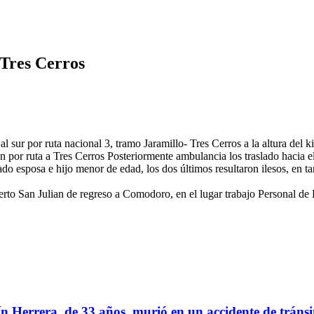
-Tres Cerros
l sur por ruta nacional 3, tramo Jaramillo- Tres Cerros a la altura de
an por ruta a Tres Cerros Posteriormente ambulancia los traslado hacia 
esposa e hijo menor de edad, los dos últimos resultaron ilesos, en tan
rto San Julian de regreso a Comodoro, en el lugar trabajo Personal d
n Herrera, de 33 años, murió en un accidente de tránsi