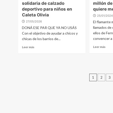
solidaria de calzado
millón de
deportivo para niños en
quiere m
Caleta Olivia
25/01/2024
27/05/2026
El flamante 
llamados de 
DONÁ ESE PAR QUE YA NO USÁS
ellos de Fer
Con el objetivo de ayudar a chicos y
convencer a D
chicas de los barrios de...
Leer más
Leer más
Pagin
1
2
3
de
entra