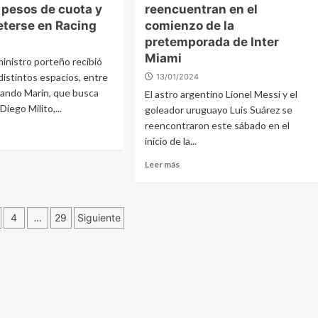
 pesos de cuota y
reencuentran en el
eterse en Racing
comienzo de la
pretemporada de Inter
Miami
ministro porteño recibió
distintos espacios, entre
13/01/2024
nando Marín, que busca
El astro argentino Lionel Messi y el
iego Milito,...
goleador uruguayo Luis Suárez se
reencontraron este sábado en el
inicio de la...
Leer más
ación
4
…
29
Siguiente
das