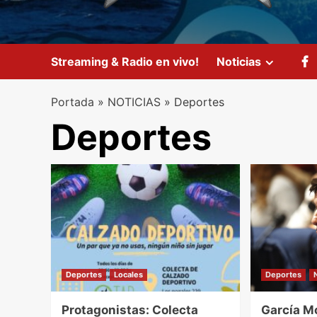
Streaming & Radio en vivo!
Noticias
Portada
»
NOTICIAS
»
Deportes
Deportes
Deportes
Locales
Deportes
Protagonistas: Colecta
García M