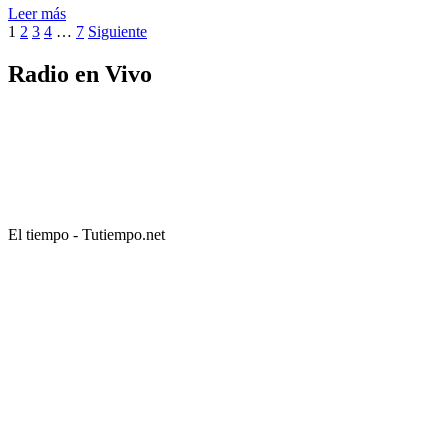
Leer más
Paginación
1
2
3
4
…
7
Siguiente
de
Radio en Vivo
entradas
El tiempo - Tutiempo.net