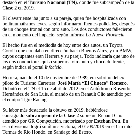
destacó en el
Turismo Nacional (TN)
, donde fue subcampeón de la
Clase 2 en 2019.
El olavarriense iba junto a su pareja, quien fue hospitalizada con
politraumatismos leves, según informaron fuentes policiales, después
de un choque frontal con otro auto. Los dos conductores fallecieron
en el momento del impacto, según informa
La Nueva Provincia
.
El hecho fue en el mediodía de hoy entre dos autos, un Toyota
Corolla que circulaba en dirección hacia Buenos Aires, y un BMW,
cuyos ocupantes eran Herrera y su pareja. Todo indicaría que uno de
los dos conductores quiso superar a otro auto y chocó de frente,
según indica el portal
Infocielo
.
Herrera, nacido el 10 de noviembre de 1989, era sobrino del ex
piloto de Turismo Carretera,
José María “El Chueco” Romero
.
Debutó en el TN el 15 de abril de 2012 en el Autódromo Rosendo
Hernández de San Luis, al mando de un Renault Clio atendido por
el equipo Tigre Racing.
Su labor más destacada la obtuvo en 2019, habiéndose
consagrado
subcampeón de la Clase 2
sobre un Renault Clio
atendido por GR Competición, motorizado por
Esteban Pou
. En
esta divisional logró su última victoria, el 01/09/2019 en el Circuito
Termas de Río Hondo, en Santiago del Estero.