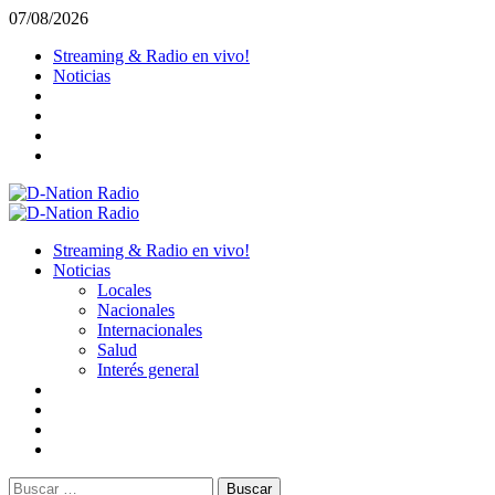
Saltar
07/08/2026
al
Streaming & Radio en vivo!
contenido
Noticias
Menú
primario
Streaming & Radio en vivo!
Noticias
Locales
Nacionales
Internacionales
Salud
Interés general
Buscar: