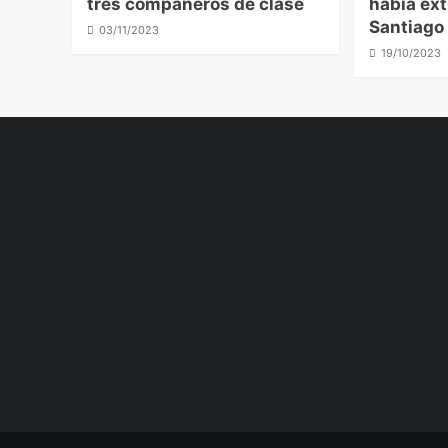
tres compañeros de clase
había ex
Santiago 
03/11/2023
19/10/2023