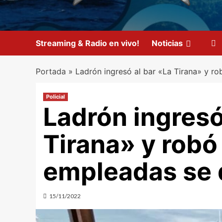
Streaming & Radio en vivo!
Noticias
Portada
»
Ladrón ingresó al bar «La Tirana» y r
Policial
Ladrón ingresó
Tirana» y robó
empleadas se 
15/11/2022