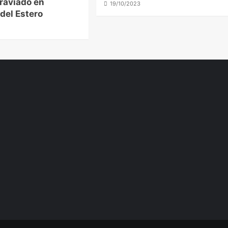
traviado en
19/10/2023
del Estero