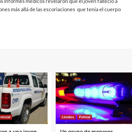
ros informes médicos revelaron que el jóven falleció a
ones más allá de las escoriaciones que tenía el cuerpo
vincial
Locales
Policial
ron a una joven
Un grupo de menores