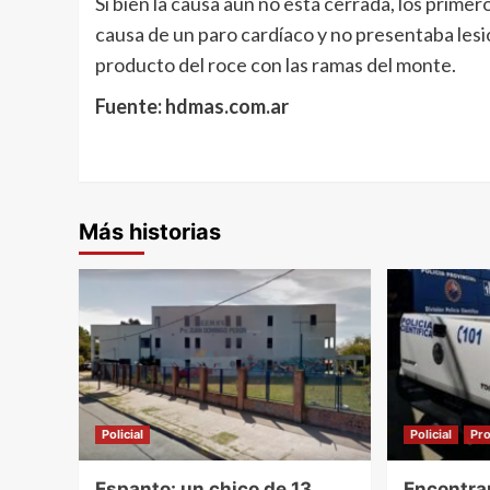
Si bien la causa aún no está cerrada, los prime
causa de un paro cardíaco y no presentaba lesi
producto del roce con las ramas del monte.
Fuente: hdmas.com.ar
Más historias
Policial
Policial
Pro
Espanto: un chico de 13
Encontra