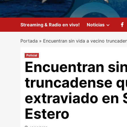
Streaming & Radio en vivo!
Noticias
Portada
»
Encuentran sin vida a vecino truncade
Policial
Encuentran sin
truncadense q
extraviado en 
Estero