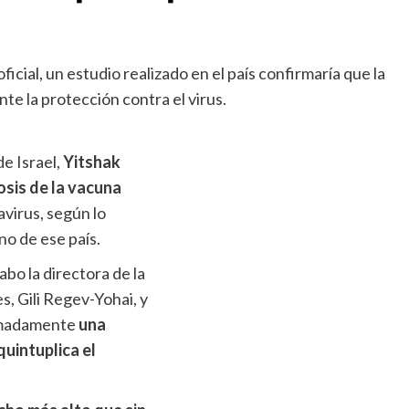
ficial, un estudio realizado en el país confirmaría que la
te la protección contra el virus.
e Israel,
Yitshak
osis de la vacuna
virus, según lo
no de ese país.
bo la directora de la
, Gili Regev-Yohai, y
ximadamente
una
quintuplica el