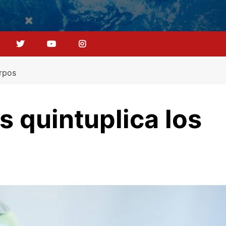
erpos
is quintuplica los