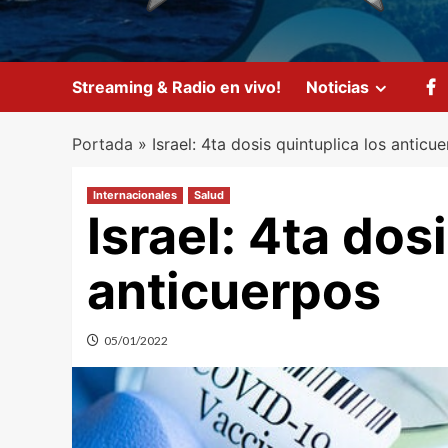
Streaming & Radio en vivo!
Noticias
Portada
»
Israel: 4ta dosis quintuplica los anticu
Internacionales
Salud
Israel: 4ta dos
anticuerpos
05/01/2022