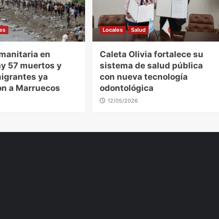
les
Locales
Salud
manitaria en
Caleta Olivia fortalece su
ay 57 muertos y
sistema de salud pública
igrantes ya
con nueva tecnología
on a Marruecos
odontológica
12/05/2026