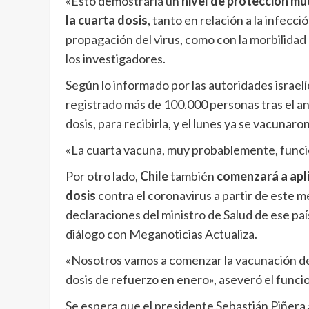
«Esto demostraría un
nivel de protección mu
la cuarta dosis
, tanto en relación a la infecci
propagación del virus, como con la morbilidad
los investigadores.
Según lo informado por las autoridades israelí
registrado más de 100.000 personas tras el an
dosis, para recibirla, y el lunes ya se vacunaro
«La cuarta vacuna, muy probablemente, funci
Por otro lado,
Chile
también
comenzará a apli
dosis
contra el coronavirus a partir de este m
declaraciones del ministro de Salud de ese paí
diálogo con Meganoticias Actualiza.
«Nosotros vamos a comenzar la vacunación de 
dosis de refuerzo en enero», aseveró el funci
Se espera que el presidente Sebastián Piñera