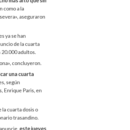
cho más alto que sin
ón como a la
 severa», aseguraron
es ya se han
uncio de la cuarta
n 20.000 adultos.
ona», concluyeron.
car una cuarta
es, según
s, Enrique Paris, en
la cuarta dosis o
onario trasandino.
 anuncie,
este jueves