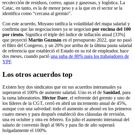
recolección de residuos, correo, aguas y gaseosas, y logística. La
Catac, en tanto, es la de menor peso y a la que en el sector se la
identifica como “cercana al gremio”.
Con este acuerdo, Moyano ratifica la volatilidad del mapa salarial y
confirma que las negociaciones ya se negocian
por encima del 100
por ciento.
Significa el triple del índice de inflación anual [33%]
que proyectó
Martín Guzmán
en el presupuesto 2022, que no pasó
el filtro del Congreso, y un 20% por arriba de la última pauta salarial
de referencia que estableció el Estado en su rol de empleador, hace
dos meses, cuando pactó
una suba de 80% para los trabajadores de
YPF
.
Los otros acuerdos top
Existen hoy dos sindicatos que en sus acuerdos interanuales ya
superaron el 100% de aumento salarial. Uno es el de
Sanidad
, para
la rama laboratorios.
Héctor Daer
, el referente del gremio y uno de
los líderes de la CGT, cerró en abril un incremento anual de 45%,
aunque con una salvedad: todo el aumento se abonó en los primeros
cuatro meses y para después estableció dos cláusulas de revisión,
una en octubre y otra en febrero. En julio el aumento interanual del
salario de convenio llegó al 96% y para fin de año superará
holgadamente el 100%.