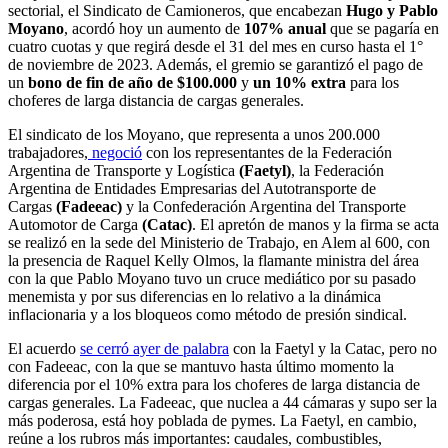
sectorial, el Sindicato de Camioneros, que encabezan
Hugo y Pablo
Moyano
, acordó hoy un aumento de
107% anual
que se pagaría en
cuatro cuotas y que regirá desde el 31 del mes en curso hasta el 1°
de noviembre de 2023. Además, el gremio se garantizó el pago de
un
bono de fin de año de $100.000
y
un 10% extra
para los
choferes de larga distancia de cargas generales.
El sindicato de los Moyano, que representa a unos 200.000
trabajadores,
negoció
con los representantes de la Federación
Argentina de Transporte y Logística
(Faetyl)
, la Federación
Argentina de Entidades Empresarias del Autotransporte de
Cargas
(Fadeeac)
y la Confederación Argentina del Transporte
Automotor de Carga
(Catac)
. El apretón de manos y la firma se acta
se realizó en la sede del Ministerio de Trabajo, en Alem al 600, con
la presencia de Raquel Kelly Olmos, la flamante ministra del área
con la que Pablo Moyano tuvo un cruce mediático por su pasado
menemista y por sus diferencias en lo relativo a la dinámica
inflacionaria y a los bloqueos como método de presión sindical.
El acuerdo
se cerró ayer de palabra
con la Faetyl y la Catac, pero no
con Fadeeac, con la que se mantuvo hasta último momento la
diferencia por el 10% extra para los choferes de larga distancia de
cargas generales. La Fadeeac, que nuclea a 44 cámaras y supo ser la
más poderosa, está hoy poblada de pymes. La Faetyl, en cambio,
reúne a los rubros más importantes: caudales, combustibles,