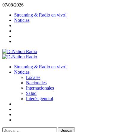
Saltar
07/08/2026
al
Streaming & Radio en vivo!
contenido
Noticias
Menú
primario
Streaming & Radio en vivo!
Noticias
Locales
Nacionales
Internacionales
Salud
Interés general
Buscar: