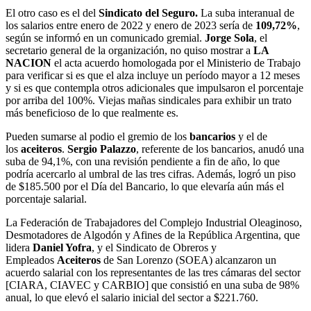
El otro caso es el del
Sindicato del Seguro.
La
suba
interanual de
los salarios entre enero de 2022 y enero de 2023 sería de
109,72%
,
según se informó en un comunicado gremial.
Jorge Sola
, el
secretario general de la organización, no quiso mostrar a
LA
NACION
el acta acuerdo homologada por el Ministerio de Trabajo
para verificar si es que el alza incluye un período mayor a 12 meses
y si es que contempla otros adicionales que impulsaron el porcentaje
por arriba del 100%. Viejas mañas sindicales para exhibir un trato
más beneficioso de lo que realmente es.
Pueden sumarse al podio el gremio de los
bancarios
y el de
los
aceiteros
.
Sergio Palazzo
, referente de los bancarios, anudó una
suba de 94,1%, con una revisión pendiente a fin de año, lo que
podría acercarlo al umbral de las tres cifras. Además, logró un piso
de $185.500 por el Día del Bancario, lo que elevaría aún más el
porcentaje salarial.
La Federación de Trabajadores del Complejo Industrial Oleaginoso,
Desmotadores de Algodón y Afines de la República Argentina, que
lidera
Daniel Yofra
, y el Sindicato de Obreros y
Empleados
Aceiteros
de San Lorenzo (SOEA) alcanzaron un
acuerdo salarial con los representantes de las tres cámaras del sector
[CIARA, CIAVEC y CARBIO] que consistió en una suba de 98%
anual, lo que elevó el salario inicial del sector a $221.760.