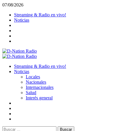
Saltar
07/08/2026
al
Streaming & Radio en vivo!
contenido
Noticias
Menú
primario
Streaming & Radio en vivo!
Noticias
Locales
Nacionales
Internacionales
Salud
Interés general
Buscar: