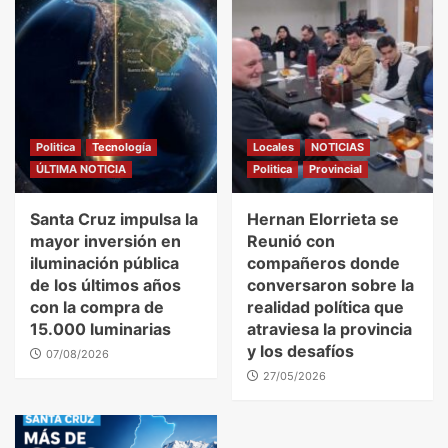
Politica
Tecnología
Locales
NOTICIAS
ÚLTIMA NOTICIA
Politica
Provincial
Santa Cruz impulsa la
Hernan Elorrieta se
mayor inversión en
Reunió con
iluminación pública
compañeros donde
de los últimos años
conversaron sobre la
con la compra de
realidad política que
15.000 luminarias
atraviesa la provincia
y los desafíos
07/08/2026
27/05/2026