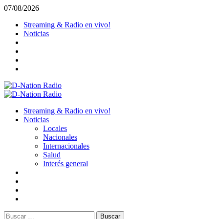
Saltar
07/08/2026
al
Streaming & Radio en vivo!
contenido
Noticias
Menú
primario
Streaming & Radio en vivo!
Noticias
Locales
Nacionales
Internacionales
Salud
Interés general
Buscar: