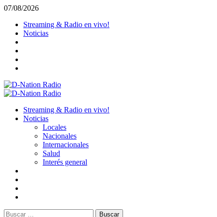
Saltar
07/08/2026
al
Streaming & Radio en vivo!
contenido
Noticias
Menú
primario
Streaming & Radio en vivo!
Noticias
Locales
Nacionales
Internacionales
Salud
Interés general
Buscar: