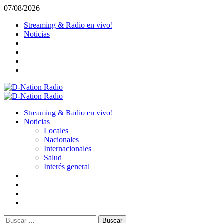
Saltar
07/08/2026
al
Streaming & Radio en vivo!
contenido
Noticias
Menú
primario
Streaming & Radio en vivo!
Noticias
Locales
Nacionales
Internacionales
Salud
Interés general
Buscar: