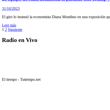
31/10/2023
El giro lo insinuó la economista Diana Mondino en una exposición que
Leer más
Paginación
1
2
Siguiente
de
Radio en Vivo
entradas
El tiempo - Tutiempo.net