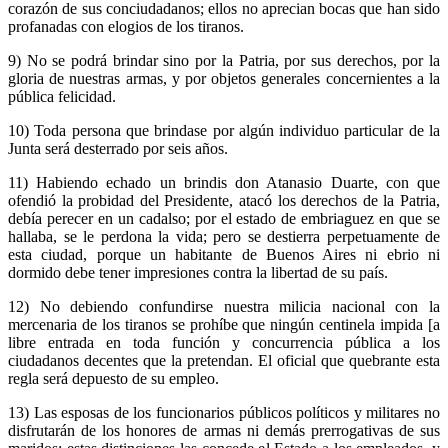
corazón de sus conciudadanos; ellos no aprecian bocas que han sido
profanadas con elogios de los tiranos.
9) No se podrá brindar sino por la Patria, por sus derechos, por la
gloria de nuestras armas, y por objetos generales concernientes a la
pública felicidad.
10) Toda persona que brindase por algún individuo particular de la
Junta será desterrado por seis años.
11) Habiendo echado un brindis don Atanasio Duarte, con que
ofendió la probidad del Presidente, atacó los derechos de la Patria,
debía perecer en un cadalso; por el estado de embriaguez en que se
hallaba, se le perdona la vida; pero se destierra perpetuamente de
esta ciudad, porque un habitante de Buenos Aires ni ebrio ni
dormido debe tener impresiones contra la libertad de su país.
12) No debiendo confundirse nuestra milicia nacional con la
mercenaria de los tiranos se prohíbe que ningún centinela impida [a
libre entrada en toda función y concurrencia pública a los
ciudadanos decentes que la pretendan. El oficial que quebrante esta
regla será depuesto de su empleo.
13) Las esposas de los funcionarios públicos políticos y militares no
disfrutarán de los honores de armas ni demás prerrogativas de sus