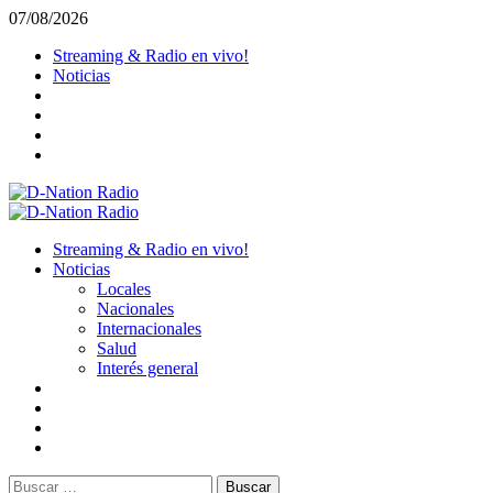
Saltar
07/08/2026
al
Streaming & Radio en vivo!
contenido
Noticias
Menú
primario
Streaming & Radio en vivo!
Noticias
Locales
Nacionales
Internacionales
Salud
Interés general
Buscar: