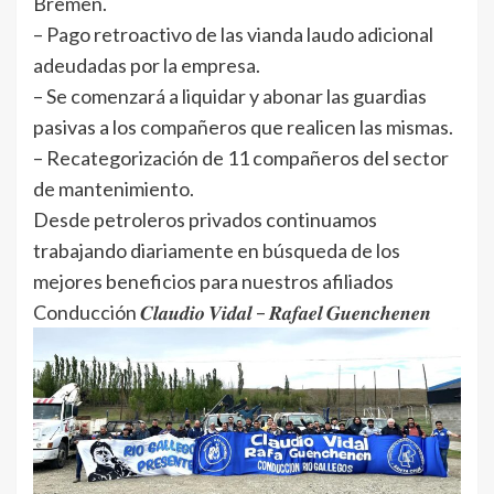
Bremen.
– Pago retroactivo de las vianda laudo adicional
adeudadas por la empresa.
– Se comenzará a liquidar y abonar las guardias
pasivas a los compañeros que realicen las mismas.
– Recategorización de 11 compañeros del sector
de mantenimiento.
Desde petroleros privados continuamos
trabajando diariamente en búsqueda de los
mejores beneficios para nuestros afiliados
Conducción 𝑪𝒍𝒂𝒖𝒅𝒊𝒐 𝑽𝒊𝒅𝒂𝒍 – 𝑹𝒂𝒇𝒂𝒆𝒍 𝑮𝒖𝒆𝒏𝒄𝒉𝒆𝒏𝒆𝒏