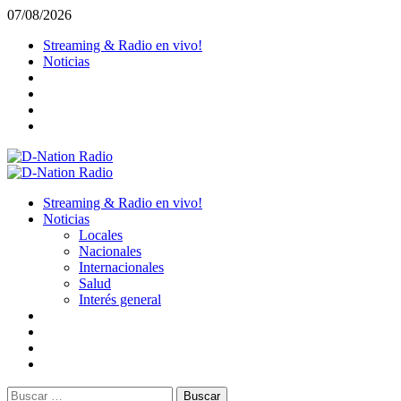
Saltar
07/08/2026
al
Streaming & Radio en vivo!
contenido
Noticias
Menú
primario
Streaming & Radio en vivo!
Noticias
Locales
Nacionales
Internacionales
Salud
Interés general
Buscar: