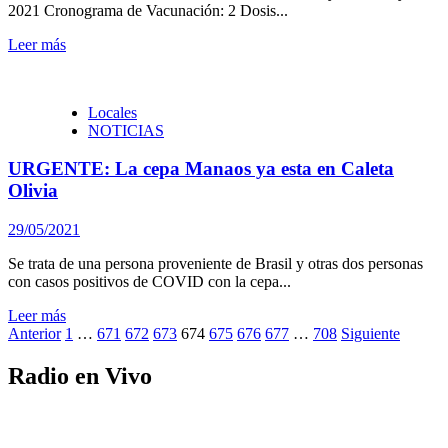
2021 Cronograma de Vacunación: 2 Dosis...
Leer más
Locales
NOTICIAS
URGENTE: La cepa Manaos ya esta en Caleta
Olivia
29/05/2021
Se trata de una persona proveniente de Brasil y otras dos personas
con casos positivos de COVID con la cepa...
Leer más
Paginación
Anterior
1
…
671
672
673
674
675
676
677
…
708
Siguiente
de
Radio en Vivo
entradas