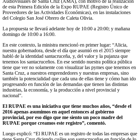
Audiovisuales de Santa Cruz (AMA), con motivo de la realización
de esta Primera Edición de la Expo RUPAE (Registro Único de
Proveedores de las Actividades Económicas), en las instalaciones
del Colegio San José Obrero de Caleta Olivia.
La propuesta se llevará adelante hoy de 10:00 a 20:00; y mañana
domingo de 10:00 a 16:00.
En este contexto, la ministra mencionó en primer lugar: “Alicia,
nuestra gobernadora, desde el día que asumió en el 2015 siempre
habló de la identidad santacruceña, y, del valor y la pujanza que
tenemos los santacruceños. En ese sentido nuestra política pública
tiene que ver no solamente con visualizar las pymes que tenemos en
Santa Cruz, a nuestros emprendedores y nuestras empresas, sino
también la potencialidad que cada una de ellas tiene y cómo han ido
progresando en función de las demandas que tienen las distintas
industrias, la economía, y la producción a nivel provincial y
nacional”.
El RUPAE es una iniciativa que tiene muchos años, “desde el
2016 apenas asumimos en aquel entonces al gobierno
provincial, por eso digo que me siento un poco madre del
RUPAE porque creamos este registro”, comentó.
Luego explicó: “El RUPAE es un registro de todas las empresas que
tiene Santa Cruz diciendo cuáles son santacruceñas en función de lo