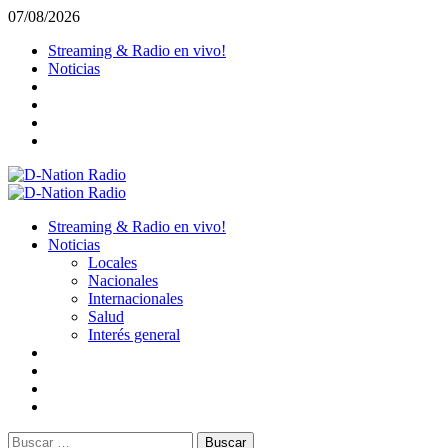
Saltar
07/08/2026
al
Streaming & Radio en vivo!
contenido
Noticias
Menú
primario
Streaming & Radio en vivo!
Noticias
Locales
Nacionales
Internacionales
Salud
Interés general
Buscar: