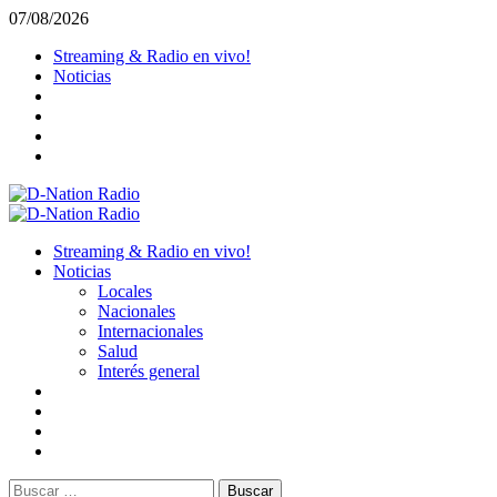
Saltar
07/08/2026
al
Streaming & Radio en vivo!
contenido
Noticias
Menú
primario
Streaming & Radio en vivo!
Noticias
Locales
Nacionales
Internacionales
Salud
Interés general
Buscar: