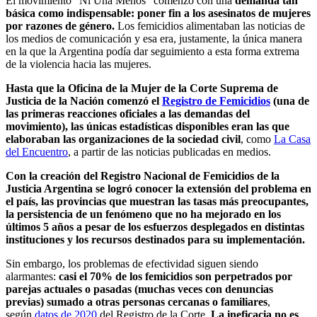
El movimiento “Ni Una Menos” comenzó con una
demanda tan
básica como indispensable: poner fin a los asesinatos de mujeres
por razones de género.
Los femicidios alimentaban las noticias de
los medios de comunicación y esa era, justamente, la única manera
en la que la Argentina podía dar seguimiento a esta forma extrema
de la violencia hacia las mujeres.
Hasta que la Oficina de la Mujer de la Corte Suprema de
Justicia de la Nación comenzó el
Registro de Femicidios
(una de
las primeras reacciones oficiales a las demandas del
movimiento), las únicas estadísticas disponibles eran las que
elaboraban las organizaciones de la sociedad civil
, como
La Casa
del Encuentro
, a partir de las noticias publicadas en medios.
Con la creación del Registro Nacional de Femicidios de la
Justicia Argentina se logró conocer la extensión del problema en
el país, las provincias que muestran las tasas más preocupantes,
la persistencia de un fenómeno que no ha mejorado en los
últimos 5 años a pesar de los esfuerzos desplegados en distintas
instituciones y los recursos destinados para su implementación.
Sin embargo, los problemas de efectividad siguen siendo
alarmantes:
casi el 70% de los femicidios son perpetrados por
parejas actuales o pasadas (muchas veces con denuncias
previas) sumado a otras personas cercanas o familiares
,
según
datos de 2020
del Registro de la Corte.
La ineficacia no es