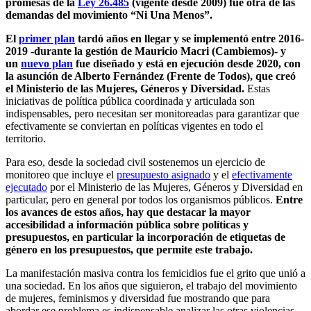
promesas de la
Ley 26.485
(vigente desde 2009) fue otra de las
demandas del movimiento “Ni Una Menos”.
El
primer plan
tardó años en llegar y se implementó entre 2016-
2019 -durante la gestión de Mauricio Macri (Cambiemos)- y
un
nuevo plan
fue diseñado y está en ejecución desde 2020, con
la asunción de Alberto Fernández (Frente de Todos), que creó
el Ministerio de las Mujeres, Géneros y Diversidad.
Estas
iniciativas de política pública coordinada y articulada son
indispensables, pero necesitan ser monitoreadas para garantizar que
efectivamente se conviertan en políticas vigentes en todo el
territorio.
Para eso, desde la sociedad civil sostenemos un ejercicio de
monitoreo que incluye el
presupuesto asignado
y el
efectivamente
ejecutado
por el Ministerio de las Mujeres, Géneros y Diversidad en
particular, pero en general por todos los organismos públicos.
Entre
los avances de estos años, hay que destacar la mayor
accesibilidad a información pública sobre políticas y
presupuestos, en particular la incorporación de etiquetas de
género en los presupuestos, que permite este trabajo.
La manifestación masiva contra los femicidios fue el grito que unió a
una sociedad. En los años que siguieron, el trabajo del movimiento
de mujeres, feminismos y diversidad fue mostrando que para
abordar ese problema es indispensable analizar las otras violencias,