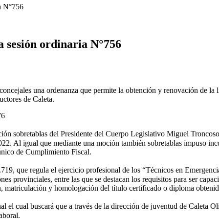
ia N°756
a sesión ordinaria N°756
ncejales una ordenanza que permite la obtención y renovación de la lice
ductores de Caleta.
76
ión sobretablas del Presidente del Cuerpo Legislativo Miguel Troncoso, 
 2022. Al igual que mediante una moción también sobretablas impuso inco
único de Cumplimiento Fiscal.
 3.719, que regula el ejercicio profesional de los “Técnicos en Emergenc
iones provinciales, entre las que se destacan los requisitos para ser capa
ón, matriculación y homologación del título certificado o diploma obteni
l cual buscará que a través de la dirección de juventud de Caleta Olivi
aboral.