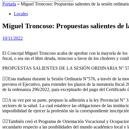
Portada
»
Miguel Troncoso: Propuestas salientes de la sesión ordinar
Locales
Miguel Troncoso: Propuestas salientes de l
10/11/2022
El Concejal Miguel Troncoso acaba de aprobar con la mayoría de los co
fiscal, o sea sin el libre deuda, troncoso a favor de los choferes y con
PROPUESTAS SALIENTES DE LA SESIÓN ORDINARIA N° 5
👉🏻Esta mañana durante la Sesión Ordinaria N°576, a través de la moc
previera el Ejecutivo, para extender los plazos de la moratoria fiscal
de la ordenanza 296/2022, para exceptuarlo del pago del Certificado 
👉🏻A su vez por su parte, propuso la adhesión a la ley Provincial N°
sectores de la salud. La cual establece las obligaciones de las instituc
imposibilidad de ejercer la profesión sin la correspondiente inscripci
👉🏻También creó el Programa de Orientación Vocacional y Ocupacional e
secundario respecto a las posibilidades del mundo académico local y l