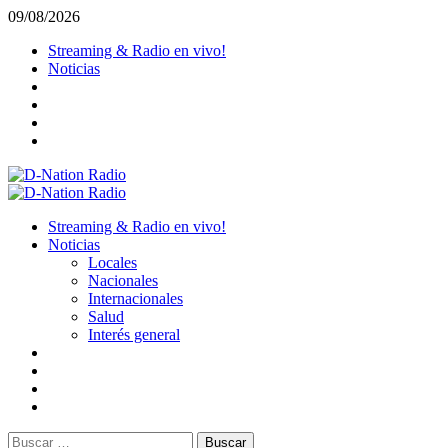
Saltar
09/08/2026
al
Streaming & Radio en vivo!
contenido
Noticias
Menú
primario
Streaming & Radio en vivo!
Noticias
Locales
Nacionales
Internacionales
Salud
Interés general
Buscar: