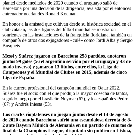
plantel desde mediados de 2020 cuando el uruguayo salió de
Barcelona por una decisión de la dirigencia, avalada por el entonces
entrenador neerlandés Ronald Koeman.
En honor a la amistad que cultivan desde su histórica sociedad en el
club catalán, las dos figuras del fútbol mundial se mostraron
sonrientes en las instalaciones de la franquicia floridiana, también en
compañía de otros dos exjugadores «culé» como Jordi Alba y Sergio
Busquets.
Messi y Suárez jugaron en Barcelona 258 partidos, anotaron
juntos 99 goles (56 el argentino servido por el uruguayo y 43 de
modo inverso) y ganaron 13 títulos, entre ellos, la Liga de
Campeones y el Mundial de Clubes en 2015, además de cinco
Liga de España.
En la carrera profesional del campeón mundial en Qatar 2022,
Suárez fue el socio con el que produjo la mayor cosecha de tantos,
seguido luego por el brasileño Neymar (67), y los españoles Pedro
(67) y Andrés Iniesta (53).
Los cracks rioplatenses no juegan juntos desde el 14 de agosto
de 2020 cuando Barcelona sufrió una escandalosa derrota de 8-
2 ante Bayern Múnich de Alemania en un partido de cuartos de
final de la Champions League, disputado sin público en Lisboa,