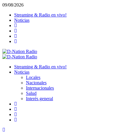
Saltar
09/08/2026
al
Streaming & Radio en vivo!
contenido
Noticias
Menú
primario
Streaming & Radio en vivo!
Noticias
Locales
Nacionales
Internacionales
Salud
Interés general