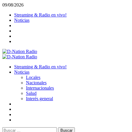
Saltar
09/08/2026
al
Streaming & Radio en vivo!
contenido
Noticias
Menú
primario
Streaming & Radio en vivo!
Noticias
Locales
Nacionales
Internacionales
Salud
Interés general
Buscar: