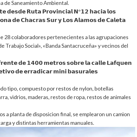
a de Saneamiento Ambiental.
𝘁𝗲 𝗱𝗲𝘀𝗱𝗲 𝗥𝘂𝘁𝗮 𝗣𝗿𝗼𝘃𝗶𝗻𝗰𝗶𝗮𝗹 𝗡°𝟭𝟮 𝗵𝗮𝗰𝗶𝗮 𝗹𝗼𝘀
𝗼𝗻𝗮 𝗱𝗲 𝗖𝗵𝗮𝗰𝗿𝗮𝘀 𝗦𝘂𝗿 𝘆 𝗟𝗼𝘀 𝗔𝗹𝗮𝗺𝗼𝘀 𝗱𝗲 𝗖𝗮𝗹𝗲𝘁𝗮
n de 28 colaboradores pertenecientes a las agrupaciones
e Trabajo Social», «Banda Santacruceña» y vecinos del
𝗿𝗲𝗻𝘁𝗲 𝗱𝗲 𝟭𝟰𝟬𝟬 𝗺𝗲𝘁𝗿𝗼𝘀 𝘀𝗼𝗯𝗿𝗲 𝗹𝗮 𝗰𝗮𝗹𝗹𝗲 𝗟𝗮𝗳𝗾𝘂𝗲𝗻
𝘁𝗶𝘃𝗼 𝗱𝗲 𝗲𝗿𝗿𝗮𝗱𝗶𝗰𝗮𝗿 𝗺𝗶𝗻𝗶 𝗯𝗮𝘀𝘂𝗿𝗮𝗹𝗲𝘀
do tipo, compuesto por restos de nylon, botellas
tarra, vidrios, maderas, restos de ropa, restos de animales
uos a planta de disposicion final, se emplearon un camion
carga y distintas herramientas manuales.