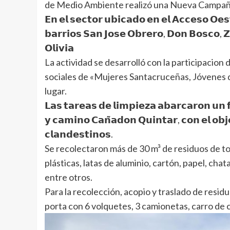
de Medio Ambiente realizó una Nueva Campañ
𝗘𝗻 𝗲𝗹 𝘀𝗲𝗰𝘁𝗼𝗿 𝘂𝗯𝗶𝗰𝗮𝗱𝗼 𝗲𝗻 𝗲𝗹 𝗔𝗰𝗰𝗲𝘀𝗼 𝗢𝗲𝘀
𝗯𝗮𝗿𝗿𝗶𝗼𝘀 𝗦𝗮𝗻 𝗝𝗼𝘀𝗲 𝗢𝗯𝗿𝗲𝗿𝗼, 𝗗𝗼𝗻 𝗕𝗼𝘀𝗰𝗼, 
𝗢𝗹𝗶𝘃𝗶𝗮
La actividad se desarrolló con la participacio
sociales de «Mujeres Santacruceñas, Jóvenes d
lugar.
𝗟𝗮𝘀 𝘁𝗮𝗿𝗲𝗮𝘀 𝗱𝗲 𝗹𝗶𝗺𝗽𝗶𝗲𝘇𝗮 𝗮𝗯𝗮𝗿𝗰𝗮𝗿𝗼𝗻 𝘂𝗻 
𝘆 𝗰𝗮𝗺𝗶𝗻𝗼 𝗖𝗮𝗻̃𝗮𝗱𝗼𝗻 𝗤𝘂𝗶𝗻𝘁𝗮𝗿, 𝗰𝗼𝗻 𝗲𝗹 𝗼𝗯𝗷
𝗰𝗹𝗮𝗻𝗱𝗲𝘀𝘁𝗶𝗻𝗼𝘀.
Se recolectaron más de 30 m³ de residuos de to
plásticas, latas de aluminio, cartón, papel, cha
entre otros.
Para la recolección, acopio y traslado de resid
porta con 6 volquetes, 3 camionetas, carro de 