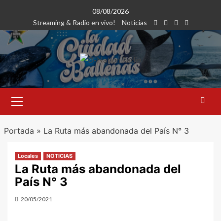
Saltar
08/08/2026
al
Streaming & Radio en vivo!
Noticias
contenido
Menú
primario
Portada
»
La Ruta más abandonada del País N° 3
Locales
NOTICIAS
La Ruta más abandonada del
País N° 3
20/05/2021