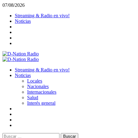
Saltar
07/08/2026
al
Streaming & Radio en vivo!
contenido
Noticias
Menú
primario
Streaming & Radio en vivo!
Noticias
Locales
Nacionales
Internacionales
Salud
Interés general
Buscar: