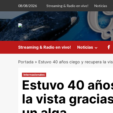
Saltar
08/08/2026
Streaming & Radio en vivo!
Noticias
al
contenido
Streaming & Radio en vivo!
Noticias
Portada
»
Estuvo 40 años ciego y recupera la vist
Internacionales
Estuvo 40 años
la vista gracia
un alga