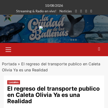
Saltar
10/08/2026
al
Streaming & Radio en vivo!
Noticias
contenido
Menú
primario
Portada
»
El regreso del transporte publico en Caleta
Olivia Ya es una Realidad
Locales
El regreso del transporte publico
en Caleta Olivia Ya es una
Realidad