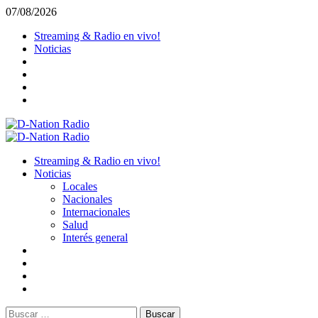
Saltar
07/08/2026
al
Streaming & Radio en vivo!
contenido
Noticias
Menú
primario
Streaming & Radio en vivo!
Noticias
Locales
Nacionales
Internacionales
Salud
Interés general
Buscar: