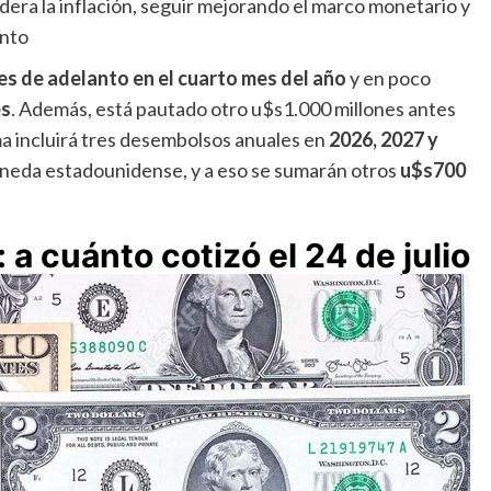
dera la inflación, seguir mejorando el marco monetario y
ento
nes de adelanto en el cuarto mes del año
y en poco
es
. Además, está pautado otro u$s1.000 millones antes
ama incluirá tres desembolsos anuales en
2026, 2027 y
moneda estadounidense, y a eso se sumarán otros
u$s700
 a cuánto cotizó el 24 de julio