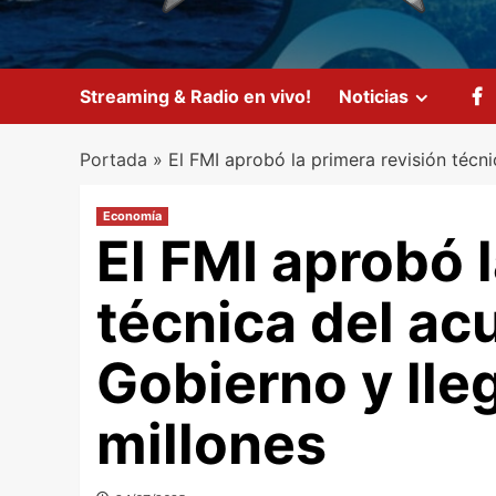
Streaming & Radio en vivo!
Noticias
Portada
»
El FMI aprobó la primera revisión técn
Economía
El FMI aprobó 
técnica del ac
Gobierno y lle
millones