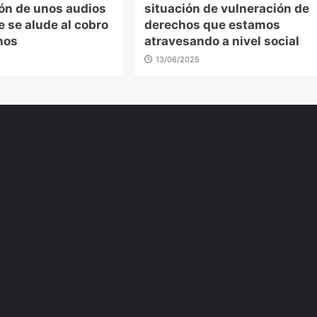
ión de unos audios
situación de vulneración de
e se alude al cobro
derechos que estamos
nos
atravesando a nivel social
13/06/2025