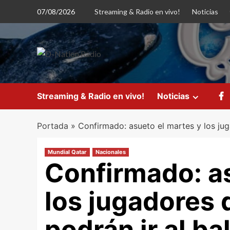
Saltar
07/08/2026
Streaming & Radio en vivo!
Noticias
al
contenido
Streaming & Radio en vivo!
Noticias
Portada
»
Confirmado: asueto el martes y los jug
Mundial Qatar
Nacionales
Confirmado: as
los jugadores 
podrán ir al ba