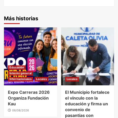
Más historias
Educación
Interés general
Internacionales
Locales
Locales
Expo Carreras 2026
El Municipio fortalece
Organiza Fundación
el vínculo con la
Kau
educación y firma un
convenio de
06/08/2026
pasantías con