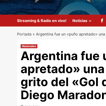
Streaming & Radio en vivo!
Noticias
Portada
»
Argentina fue un «puño apretado» una 
Nacionales
Argentina fue
apretado» una 
grito del «Gol 
Diego Marado