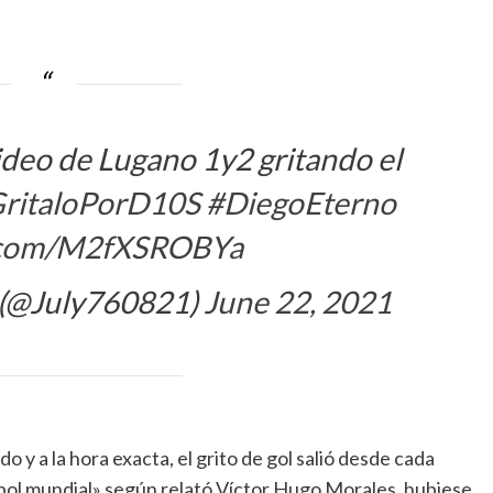
ideo de Lugano 1y2 gritando el
ritaloPorD10S
#DiegoEterno
r.com/M2fXSROBYa
(@July760821)
June 22, 2021
y a la hora exacta, el grito de gol salió desde cada
útbol mundial» según relató Víctor Hugo Morales, hubiese