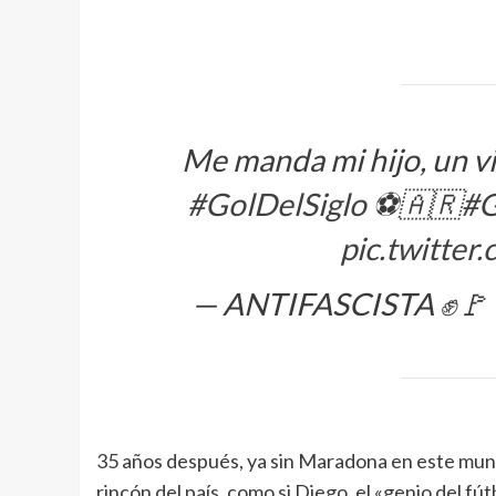
Me manda mi hijo, un v
#GolDelSiglo
⚽️🇦🇷
#G
pic.twitte
— ANTIFASCISTA ✊🚩 
35 años después, ya sin Maradona en este mundo 
rincón del país, como si Diego, el «genio del f