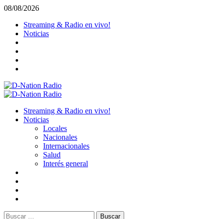
Saltar
08/08/2026
al
Streaming & Radio en vivo!
contenido
Noticias
Menú
primario
Streaming & Radio en vivo!
Noticias
Locales
Nacionales
Internacionales
Salud
Interés general
Buscar: