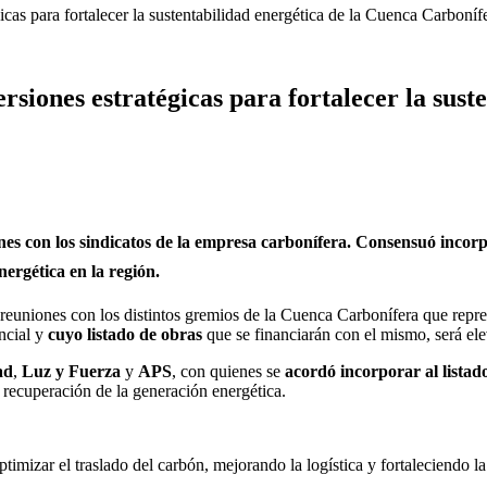
as para fortalecer la sustentabilidad energética de la Cuenca Carboníf
siones estratégicas para fortalecer la sust
s con los sindicatos de la empresa carbonífera. Consensuó incorp
nergética en la región.
reuniones con los distintos gremios de la Cuenca Carbonífera que repr
ncial y
cuyo listado de obras
que se financiarán con el mismo, será elev
ad
,
Luz y Fuerza
y
APS
, con quienes se
acordó incorporar al listad
a recuperación de la generación energética.
imizar el traslado del carbón, mejorando la logística y fortaleciendo l