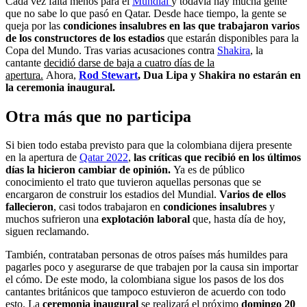
Cada vez falta menos para el
Mundial
y todavía hay mucha gente
que no sabe lo que pasó en Qatar. Desde hace tiempo, la gente se
queja por las
condiciones insalubres en las que trabajaron varios
de los constructores de los estadios
que estarán disponibles para la
Copa del Mundo. Tras varias acusaciones contra
Shakira
, la
cantante
decidió darse de baja a cuatro días de la
apertura.
Ahora,
Rod Stewart
, Dua Lipa y Shakira no estarán en
la ceremonia inaugural.
Otra más que no participa
Si bien todo estaba previsto para que la colombiana dijera presente
en la apertura de
Qatar 2022
,
las críticas que recibió en los últimos
días la hicieron cambiar de opinión.
Ya es de público
conocimiento el trato que tuvieron aquellas personas que se
encargaron de construir los estadios del Mundial.
Varios de ellos
fallecieron
, casi todos trabajaron en
condiciones insalubres
y
muchos sufrieron una
explotación laboral
que, hasta día de hoy,
siguen reclamando.
También, contrataban personas de otros países más humildes para
pagarles poco y asegurarse de que trabajen por la causa sin importar
el cómo. De este modo, la colombiana sigue los pasos de los dos
cantantes británicos que tampoco estuvieron de acuerdo con todo
esto. La
ceremonia inaugural
se realizará el próximo
domingo 20