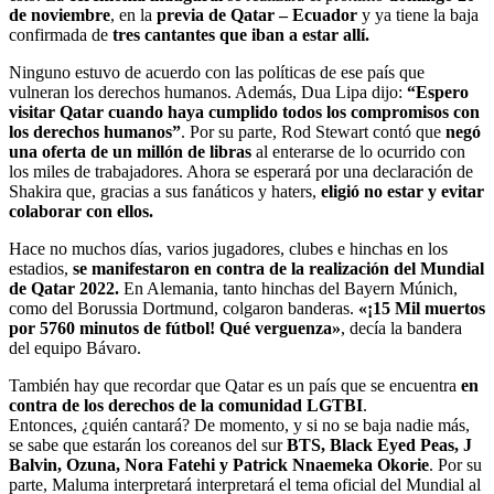
de noviembre
, en la
previa de Qatar – Ecuador
y ya tiene la baja
confirmada de
tres cantantes que iban a estar allí.
Ninguno estuvo de acuerdo con las políticas de ese país que
vulneran los derechos humanos. Además, Dua Lipa dijo:
“Espero
visitar Qatar cuando haya cumplido todos los compromisos con
los derechos humanos”
. Por su parte, Rod Stewart contó que
negó
una oferta de un millón de libras
al enterarse de lo ocurrido con
los miles de trabajadores. Ahora se esperará por una declaración de
Shakira que, gracias a sus fanáticos y haters,
eligió no estar y evitar
colaborar con ellos.
Hace no muchos días, varios jugadores, clubes e hinchas en los
estadios,
se manifestaron en contra de la realización del Mundial
de Qatar 2022.
En Alemania, tanto hinchas del Bayern Múnich,
como del Borussia Dortmund, colgaron banderas.
«¡15 Mil muertos
por 5760 minutos de fútbol! Qué verguenza»
, decía la bandera
del equipo Bávaro.
También hay que recordar que Qatar es un país que se encuentra
en
contra de los derechos de la comunidad LGTBI
.
Entonces, ¿quién cantará? De momento, y si no se baja nadie más,
se sabe que estarán los coreanos del sur
BTS, Black Eyed Peas, J
Balvin, Ozuna, Nora Fatehi y Patrick Nnaemeka Okorie
. Por su
parte, Maluma interpretará interpretará el tema oficial del Mundial al