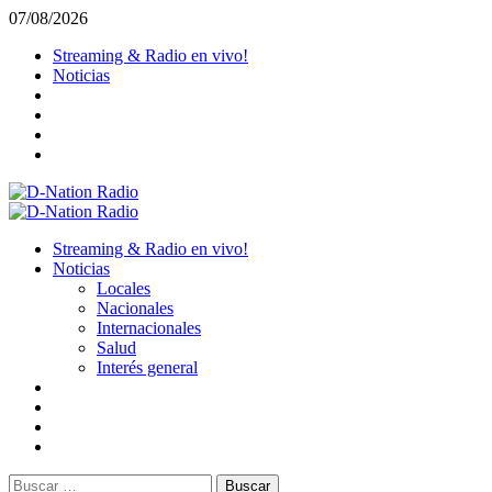
Saltar
07/08/2026
al
Streaming & Radio en vivo!
contenido
Noticias
Menú
primario
Streaming & Radio en vivo!
Noticias
Locales
Nacionales
Internacionales
Salud
Interés general
Buscar: