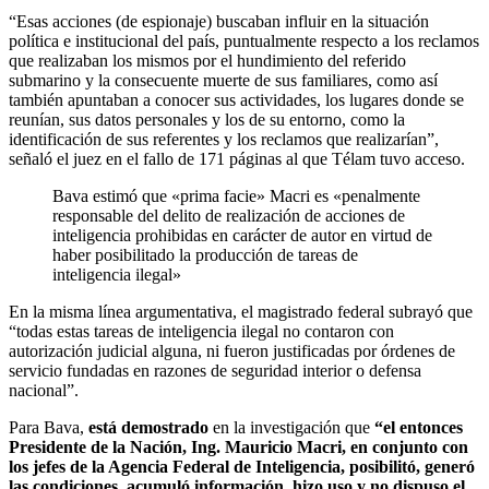
“Esas acciones (de espionaje) buscaban influir en la situación
política e institucional del país, puntualmente respecto a los reclamos
que realizaban los mismos por el hundimiento del referido
submarino y la consecuente muerte de sus familiares, como así
también apuntaban a conocer sus actividades, los lugares donde se
reunían, sus datos personales y los de su entorno, como la
identificación de sus referentes y los reclamos que realizarían”,
señaló el juez en el fallo de 171 páginas al que Télam tuvo acceso.
Bava estimó que «prima facie» Macri es «penalmente
responsable del delito de realización de acciones de
inteligencia prohibidas en carácter de autor en virtud de
haber posibilitado la producción de tareas de
inteligencia ilegal»
En la misma línea argumentativa, el magistrado federal subrayó que
“todas estas tareas de inteligencia ilegal no contaron con
autorización judicial alguna, ni fueron justificadas por órdenes de
servicio fundadas en razones de seguridad interior o defensa
nacional”.
Para Bava,
está demostrado
en la investigación que
“el entonces
Presidente de la Nación, Ing. Mauricio Macri, en conjunto con
los jefes de la Agencia Federal de Inteligencia, posibilitó, generó
las condiciones, acumuló información, hizo uso y no dispuso el