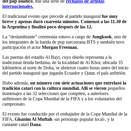
del pop asiático
, tras una serie de
rechazos de artistas
internacionales.
El tradicional evento que precede al partido inaugural
fue muy
breve y apenas duró cuarenta minutos. Comenzó a las 11.30 de
la Argentina y finalizó poco después de las 12.
La “deslumbrante” ceremonia estuvo a cargo de
Jungkook
, uno de
los integrantes de la banda de pop surcoreana BTS y también tuvo
participación el actor
Morgan Freeman.
Las puertas del estadio Al Bayt, cuyo diseño representa a la
tradicional tienda beduina, de la localidad de Al Khor, ubicada 35
kilómetros al norte de Doha, se abrieron cuatro horas antes del inicio
del partido inaugural que jugarán Ecuador y Qatar, el país anfitrión.
Hubo además,
un número con siete actuaciones que entrelazó la
tradición catarí con la cultura mundial. Allí se vieron
pequeños
homenajes a las 32 selecciones que compiten, a anteriores
anfitriones de la Copa Mundial de la FIFA y a los voluntarios del
campeonato.
El evento fue conducido por el embajador de la Copa Mundial de la
FIFA,
Ghanim Al Muftah
-un personaje popular local-, y la
cantante catarí
Dana
.