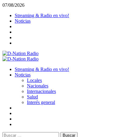
Saltar
07/08/2026
al
Streaming & Radio en vivo!
contenido
Noticias
Menú
primario
Streaming & Radio en vivo!
Noticias
Locales
Nacionales
Internacionales
Salud
Interés general
Buscar: